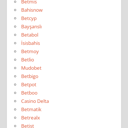
Betmis
Bahisnow
Betcyp
Bayşanslı
Betabol
İsisbahis
Betmoy
Betlio
Mudobet
Betbigo
Betpot
Betboo
Casino Delta
Betmatik
Betrealx
Betist