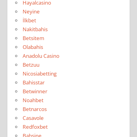
Hayalcasino
Neyine
İlkbet
Nakitbahis
Betsitem
Olabahis
Anadolu Casino
Betzuu
Nicosiabetting
Bahisstar
Betwinner
Noahbet
Betnarcos
Casavole
Redfoxbet
Bahsine