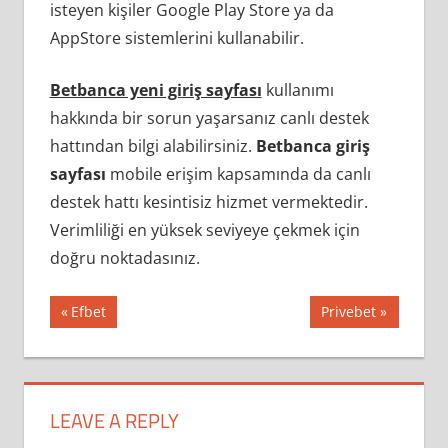
isteyen kişiler Google Play Store ya da
AppStore sistemlerini kullanabilir.
Betbanca yeni giriş sayfası
kullanımı
hakkında bir sorun yaşarsanız canlı destek
hattından bilgi alabilirsiniz.
Betbanca giriş
sayfası
mobile erişim kapsamında da canlı
destek hattı kesintisiz hizmet vermektedir.
Verimliliği en yüksek seviyeye çekmek için
doğru noktadasınız.
Yazı
Previous
Next
Efbet
Privebet
Post:
Post:
gezinmesi
LEAVE A REPLY