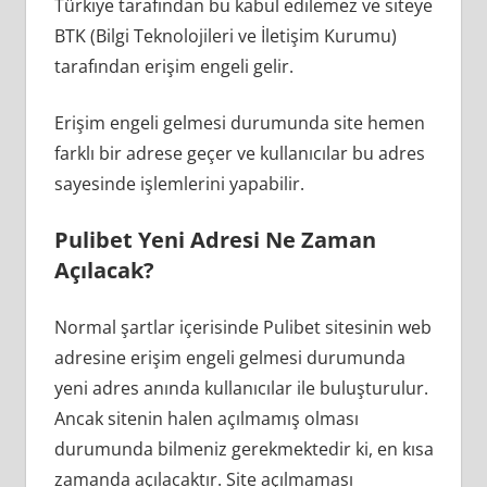
Türkiye tarafından bu kabul edilemez ve siteye
BTK (Bilgi Teknolojileri ve İletişim Kurumu)
tarafından erişim engeli gelir.
Erişim engeli gelmesi durumunda site hemen
farklı bir adrese geçer ve kullanıcılar bu adres
sayesinde işlemlerini yapabilir.
Pulibet Yeni Adresi Ne Zaman
Açılacak?
Normal şartlar içerisinde Pulibet sitesinin web
adresine erişim engeli gelmesi durumunda
yeni adres anında kullanıcılar ile buluşturulur.
Ancak sitenin halen açılmamış olması
durumunda bilmeniz gerekmektedir ki, en kısa
zamanda açılacaktır. Site açılmaması