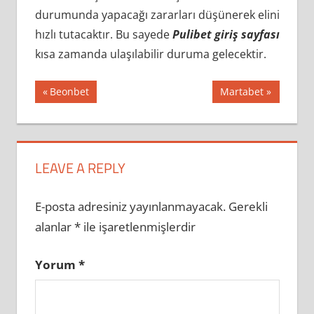
durumunda yapacağı zararları düşünerek elini
hızlı tutacaktır. Bu sayede
Pulibet giriş sayfası
kısa zamanda ulaşılabilir duruma gelecektir.
Yazı
Previous
Next
Beonbet
Martabet
Post:
Post:
gezinmesi
LEAVE A REPLY
E-posta adresiniz yayınlanmayacak.
Gerekli
alanlar
*
ile işaretlenmişlerdir
Yorum
*