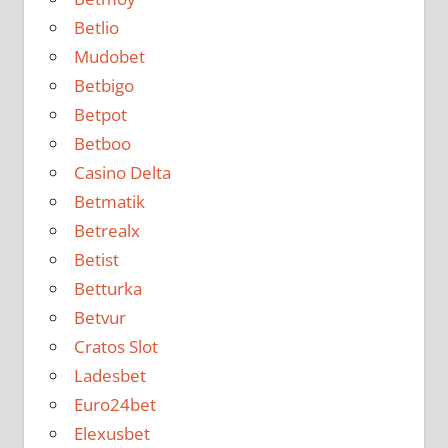
Betlio
Mudobet
Betbigo
Betpot
Betboo
Casino Delta
Betmatik
Betrealx
Betist
Betturka
Betvur
Cratos Slot
Ladesbet
Euro24bet
Elexusbet