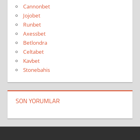
Cannonbet
Jojobet
Runbet
Axessbet
Betlondra
Celtabet
Kavbet
Stonebahis
SON YORUMLAR