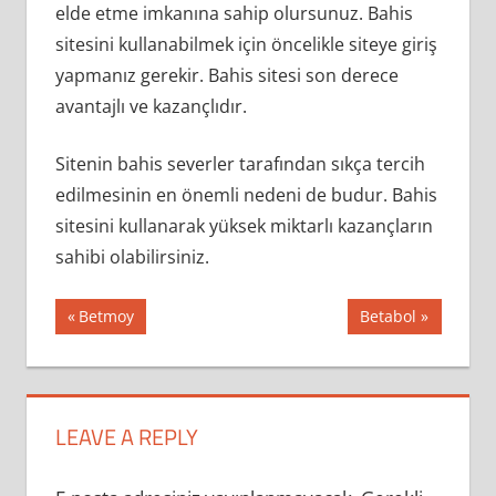
elde etme imkanına sahip olursunuz. Bahis
sitesini kullanabilmek için öncelikle siteye giriş
yapmanız gerekir. Bahis sitesi son derece
avantajlı ve kazançlıdır.
Sitenin bahis severler tarafından sıkça tercih
edilmesinin en önemli nedeni de budur. Bahis
sitesini kullanarak yüksek miktarlı kazançların
sahibi olabilirsiniz.
Yazı
Previous
Next
Betmoy
Betabol
Post:
Post:
gezinmesi
LEAVE A REPLY