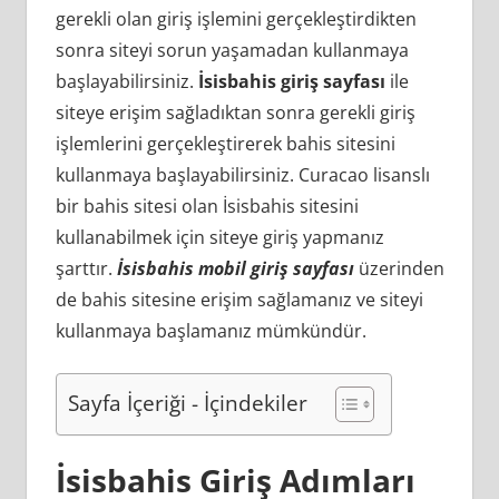
gerekli olan giriş işlemini gerçekleştirdikten
sonra siteyi sorun yaşamadan kullanmaya
başlayabilirsiniz.
İsisbahis giriş sayfası
ile
siteye erişim sağladıktan sonra gerekli giriş
işlemlerini gerçekleştirerek bahis sitesini
kullanmaya başlayabilirsiniz. Curacao lisanslı
bir bahis sitesi olan İsisbahis sitesini
kullanabilmek için siteye giriş yapmanız
şarttır.
İsisbahis mobil giriş sayfası
üzerinden
de bahis sitesine erişim sağlamanız ve siteyi
kullanmaya başlamanız mümkündür.
Sayfa İçeriği - İçindekiler
İsisbahis Giriş Adımları