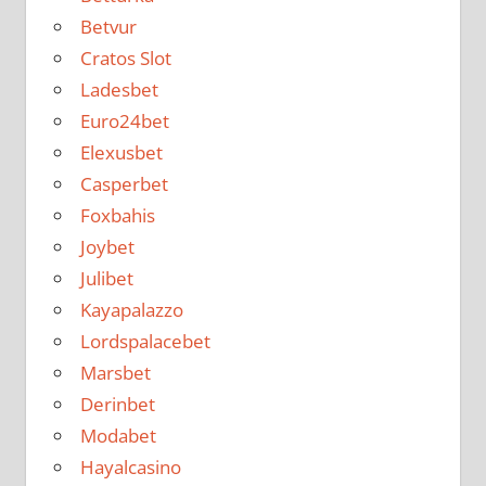
Betvur
Cratos Slot
Ladesbet
Euro24bet
Elexusbet
Casperbet
Foxbahis
Joybet
Julibet
Kayapalazzo
Lordspalacebet
Marsbet
Derinbet
Modabet
Hayalcasino