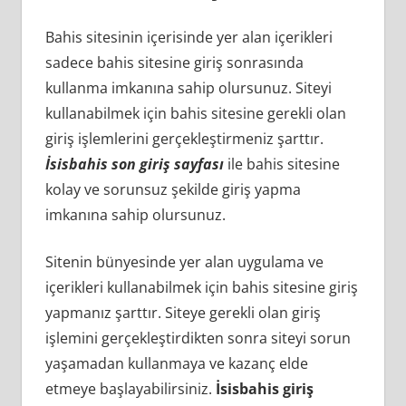
Bahis sitesinin içerisinde yer alan içerikleri
sadece bahis sitesine giriş sonrasında
kullanma imkanına sahip olursunuz. Siteyi
kullanabilmek için bahis sitesine gerekli olan
giriş işlemlerini gerçekleştirmeniz şarttır.
İsisbahis son giriş sayfası
ile bahis sitesine
kolay ve sorunsuz şekilde giriş yapma
imkanına sahip olursunuz.
Sitenin bünyesinde yer alan uygulama ve
içerikleri kullanabilmek için bahis sitesine giriş
yapmanız şarttır. Siteye gerekli olan giriş
işlemini gerçekleştirdikten sonra siteyi sorun
yaşamadan kullanmaya ve kazanç elde
etmeye başlayabilirsiniz.
İsisbahis giriş