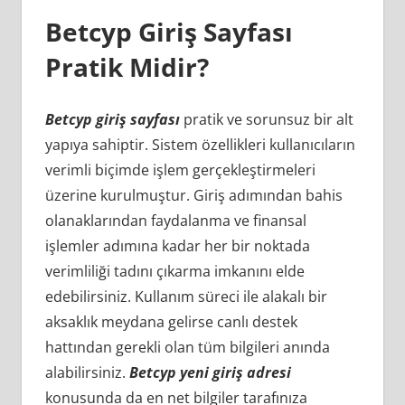
Betcyp Giriş Sayfası
Pratik Midir?
Betcyp giriş sayfası
pratik ve sorunsuz bir alt
yapıya sahiptir. Sistem özellikleri kullanıcıların
verimli biçimde işlem gerçekleştirmeleri
üzerine kurulmuştur. Giriş adımından bahis
olanaklarından faydalanma ve finansal
işlemler adımına kadar her bir noktada
verimliliği tadını çıkarma imkanını elde
edebilirsiniz. Kullanım süreci ile alakalı bir
aksaklık meydana gelirse canlı destek
hattından gerekli olan tüm bilgileri anında
alabilirsiniz.
Betcyp yeni giriş adresi
konusunda da en net bilgiler tarafınıza