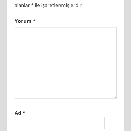
alanlar
*
ile işaretlenmişlerdir
Yorum
*
Ad
*