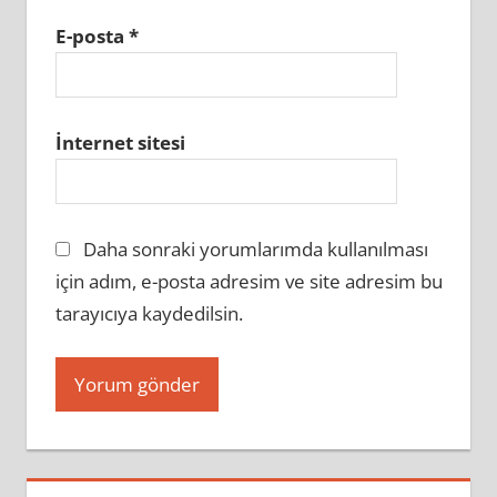
E-posta
*
İnternet sitesi
Daha sonraki yorumlarımda kullanılması
için adım, e-posta adresim ve site adresim bu
tarayıcıya kaydedilsin.