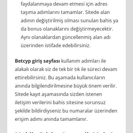
faydalanmaya devam etmesi için adres
taşıma adımlarını tamamlar. Sitede alan
adının değiştirilmiş olması sunulan bahis ya
da bonus olanaklarını değiştirmeyecektir.
Aynı olanaklardan güncellenmiş alan adı
üzerinden istifade edebilirsiniz.
Betcyp giriş sayfası
kullanım adımları ile
alakalı olarak siz de tek bir tık ile süreci devam
ettirebilirsiniz. Bu aşamada kullanıcıların
anında bilgilendirilmesine büyük önem verilir.
Sitede kayıt aşamasında sizden istenen
iletişim verilerini bahis sitesine sorunsuz
şekilde bildirdiyseniz bu numaralar üzerinden
erişim adımı anında tamamlanır.