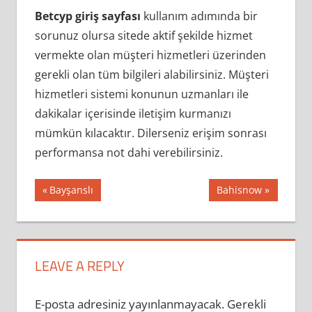
Betcyp giriş sayfası
kullanım adımında bir
sorunuz olursa sitede aktif şekilde hizmet
vermekte olan müşteri hizmetleri üzerinden
gerekli olan tüm bilgileri alabilirsiniz. Müşteri
hizmetleri sistemi konunun uzmanları ile
dakikalar içerisinde iletişim kurmanızı
mümkün kılacaktır. Dilerseniz erişim sonrası
performansa not dahi verebilirsiniz.
Yazı
Previous
Next
Bayşanslı
Bahisnow
Post:
Post:
gezinmesi
LEAVE A REPLY
E-posta adresiniz yayınlanmayacak.
Gerekli