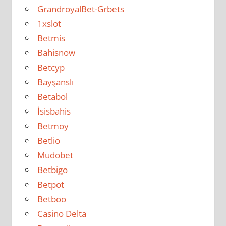
GrandroyalBet-Grbets
1xslot
Betmis
Bahisnow
Betcyp
Bayşanslı
Betabol
İsisbahis
Betmoy
Betlio
Mudobet
Betbigo
Betpot
Betboo
Casino Delta