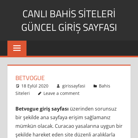
Skip
CANLI BAHIS SITELERI
to
content
GÜNCEL GIRIŞ SAYFASI
Canlı
Bahis
Sitelerinin
Güncel
Giriş
BETVOGUE
Sayfası
18 Eylül 2020
girissayfasi
Bahis
Adreslerine
Siteleri
Leave a comment
Sitemizden
Kolayca
Betvogue giriş sayfası
üzerinden sorunsuz
Ulaşabilirsiniz.
bir şekilde ana sayfaya erişim sağlamanız
mümkün olacak. Curacao yasalarına uygun bir
şekilde hareket eden site düzenli aralıklarla