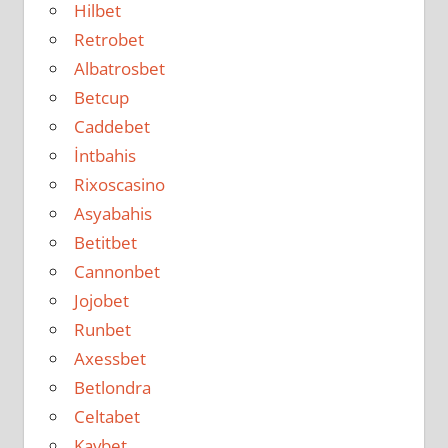
Hilbet
Retrobet
Albatrosbet
Betcup
Caddebet
İntbahis
Rixoscasino
Asyabahis
Betitbet
Cannonbet
Jojobet
Runbet
Axessbet
Betlondra
Celtabet
Kavbet