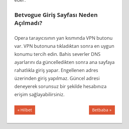
Betvogue Giriş Sayfası Neden
Açılmadı?
Opera tarayıcısının yan kısmında VPN butonu
var. VPN butonuna tıkladıktan sonra en uygun
konumu tercih edin. Bahis severler DNS
ayarlarını da güncelledikten sonra ana sayfaya
rahatlıkla giriş yapar. Engellenen adres
üzerinden giriş yapılmaz. Güncel adresi
deneyerek sorunsuz bir şekilde hesabınıza
erişim sağlayabilirsiniz.
Yazı
Previous
Next
Hilbet
Betbaba
Post:
Post:
gezinmesi