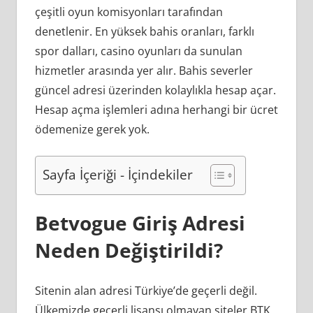
çeşitli oyun komisyonları tarafından
denetlenir. En yüksek bahis oranları, farklı
spor dalları, casino oyunları da sunulan
hizmetler arasında yer alır. Bahis severler
güncel adresi üzerinden kolaylıkla hesap açar.
Hesap açma işlemleri adına herhangi bir ücret
ödemenize gerek yok.
Sayfa İçeriği - İçindekiler
Betvogue Giriş Adresi
Neden Değiştirildi?
Sitenin alan adresi Türkiye’de geçerli değil.
Ülkemizde geçerli lisansı olmayan siteler BTK