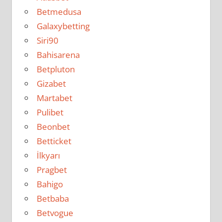
Betmedusa
Galaxybetting
Siri90
Bahisarena
Betpluton
Gizabet
Martabet
Pulibet
Beonbet
Betticket
İlkyarı
Pragbet
Bahigo
Betbaba
Betvogue