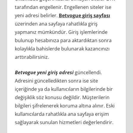
tarafından engellenir. Engellenen siteler ise
yeni adresi belirler.
Betvogue
giriş sayfası
üzerinden ana sayfaya rahatlıkla giriş
yapmanız mümkündür. Giriş işlemlerinde
bulunup hesabınıza para aktardıktan sonra
kolaylıkla bahislerde bulunarak kazancınızı
arttırabilirsiniz.
Betvogue yeni giriş adresi
güncellendi.
Adresini güncelledikten sonra ise site
içeriğinde ya da kullanıcıların bilgilerinde bir
değişiklik söz konusu değildir. Müşterilerin
bilgileri şifrelenerek koruma altına alınır. Eski
kullanıcılarda rahatlıkla ana sayfaya erişim
sağlayarak sunulan hizmetleri değerlendirir.