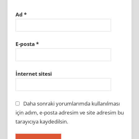
Ad
*
E-posta
*
İnternet sitesi
Daha sonraki yorumlarımda kullanılması
için adım, e-posta adresim ve site adresim bu
tarayıcıya kaydedilsin.