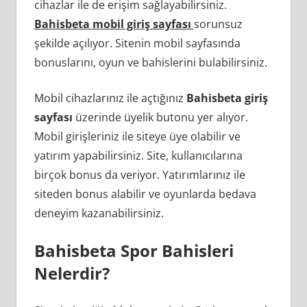
cihazlar ile de erişim sağlayabilirsiniz.
Bahisbeta mobil giriş sayfası
sorunsuz
şekilde açılıyor. Sitenin mobil sayfasında
bonuslarını, oyun ve bahislerini bulabilirsiniz.
Mobil cihazlarınız ile açtığınız
Bahisbeta giriş
sayfası
üzerinde üyelik butonu yer alıyor.
Mobil girişleriniz ile siteye üye olabilir ve
yatırım yapabilirsiniz. Site, kullanıcılarına
birçok bonus da veriyor. Yatırımlarınız ile
siteden bonus alabilir ve oyunlarda bedava
deneyim kazanabilirsiniz.
Bahisbeta Spor Bahisleri
Nelerdir?