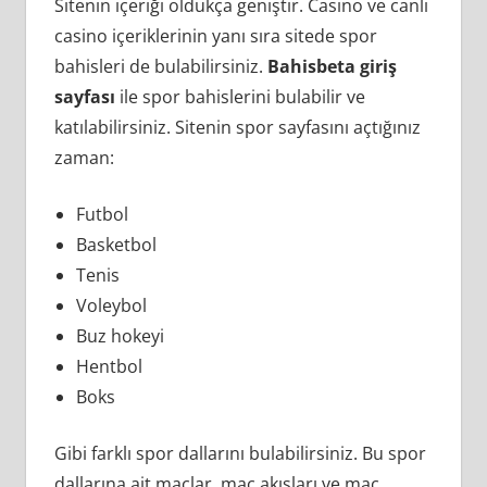
Sitenin içeriği oldukça geniştir. Casino ve canlı
casino içeriklerinin yanı sıra sitede spor
bahisleri de bulabilirsiniz.
Bahisbeta giriş
sayfası
ile spor bahislerini bulabilir ve
katılabilirsiniz. Sitenin spor sayfasını açtığınız
zaman:
Futbol
Basketbol
Tenis
Voleybol
Buz hokeyi
Hentbol
Boks
Gibi farklı spor dallarını bulabilirsiniz. Bu spor
dallarına ait maçlar, maç akışları ve maç