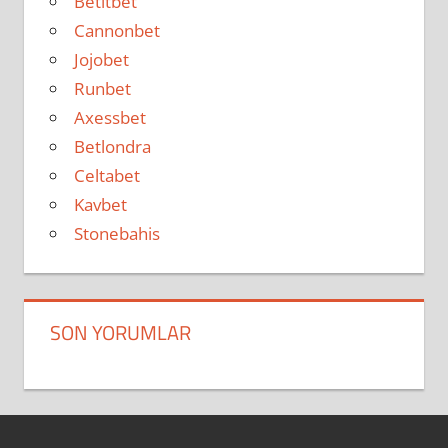
Betitbet
Cannonbet
Jojobet
Runbet
Axessbet
Betlondra
Celtabet
Kavbet
Stonebahis
SON YORUMLAR