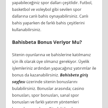
yapabileceğiniz spor dalları çeşitlidir. Futbol,
basketbol ve voleybol gibi sevilen spor
dallarına canlı bahis oynayabilirsiniz. Canlı
bahis yaparken de farklı bahis çeşitlerini
kullanabilirsiniz.
Bahisbeta Bonus Veriyor Mu?
Sitenin oyunlarına ve bahislerine katılmanız
için ilk olarak üye olmanız gerekiyor. Üyelik
işlemleriniz ardından yapacağınız yatırımlar ile
bonus da kazanabilirsiniz.
Bahisbeta giriş
sayfası
üzerinde sitenin bonuslarını
bulabilirsiniz. Bonuslar arasında; casino
bonusları, spor bonusları, sanal spor
bonusları ve farklı yatırım yöntemleri