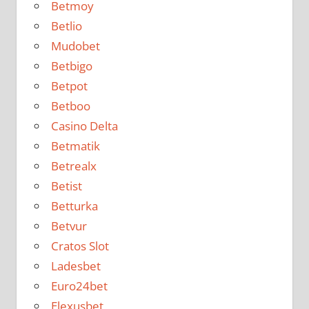
Betmoy
Betlio
Mudobet
Betbigo
Betpot
Betboo
Casino Delta
Betmatik
Betrealx
Betist
Betturka
Betvur
Cratos Slot
Ladesbet
Euro24bet
Elexusbet