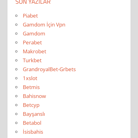
SON YAZILAR
Piabet
Gamdom İçin Vpn
Gamdom
Perabet
Makrobet
Turkbet
GrandroyalBet-Grbets
1xslot
Betmis
Bahisnow
Betcyp
Bayşanslı
Betabol
İsisbahis