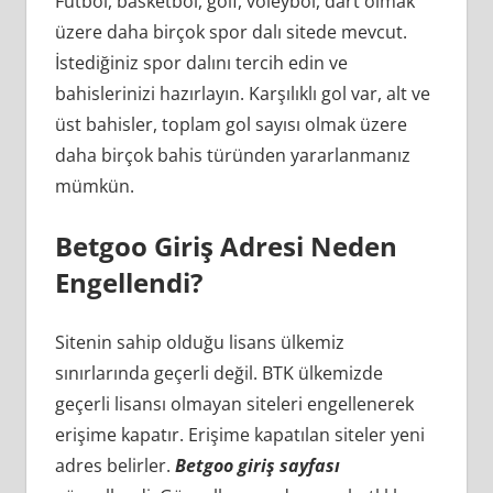
Futbol, basketbol, golf, voleybol, dart olmak
üzere daha birçok spor dalı sitede mevcut.
İstediğiniz spor dalını tercih edin ve
bahislerinizi hazırlayın. Karşılıklı gol var, alt ve
üst bahisler, toplam gol sayısı olmak üzere
daha birçok bahis türünden yararlanmanız
mümkün.
Betgoo Giriş Adresi Neden
Engellendi?
Sitenin sahip olduğu lisans ülkemiz
sınırlarında geçerli değil. BTK ülkemizde
geçerli lisansı olmayan siteleri engellenerek
erişime kapatır. Erişime kapatılan siteler yeni
adres belirler.
Betgoo
giriş sayfası