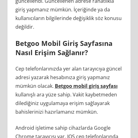
güncellendi. Güncellenen adrese rahatlıkla
giriş yapmanız mümkün. İçeriğinde ya da
kullanıcıların bilgilerinde değişiklik söz konusu
değildir.
Betgoo Mobil Giriş Sayfasına
Nasıl Erişim Sağlanır?
Cep telefonlarınızda yer alan tarayıcıya güncel
adresi yazarak hesabınıza giriş yapmanız
mümkün olacak.
Betgoo mobil giriş sayfası
kullanışlı ara yüze sahip. Vakit kaybetmeden
dilediğiniz uygulamaya erişim sağlayarak
bahislerinizi hazırlamanız mümkün.
Android işletime sahip cihazlarda Google
Chrome tarayıcısı var. IOS cep telefonlarında