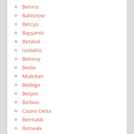
Betmis
Bahisnow
Betcyp
Bayşanslı
Betabol
İsisbahis
Betmoy
Betlio
Mudobet
Betbigo
Betpot
Betboo
Casino Delta
Betmatik
Betrealx