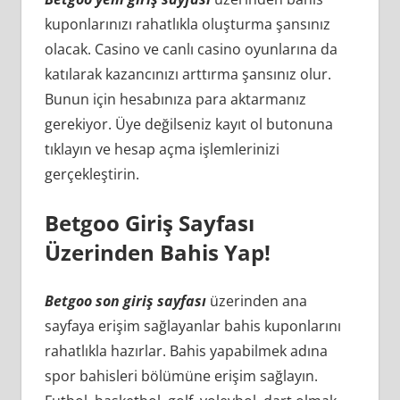
kuponlarınızı rahatlıkla oluşturma şansınız
olacak. Casino ve canlı casino oyunlarına da
katılarak kazancınızı arttırma şansınız olur.
Bunun için hesabınıza para aktarmanız
gerekiyor. Üye değilseniz kayıt ol butonuna
tıklayın ve hesap açma işlemlerinizi
gerçekleştirin.
Betgoo Giriş Sayfası
Üzerinden Bahis Yap!
Betgoo
son giriş sayfası
üzerinden ana
sayfaya erişim sağlayanlar bahis kuponlarını
rahatlıkla hazırlar. Bahis yapabilmek adına
spor bahisleri bölümüne erişim sağlayın.