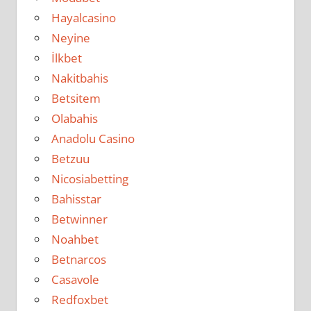
Hayalcasino
Neyine
İlkbet
Nakitbahis
Betsitem
Olabahis
Anadolu Casino
Betzuu
Nicosiabetting
Bahisstar
Betwinner
Noahbet
Betnarcos
Casavole
Redfoxbet