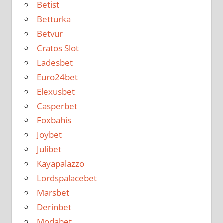
Betist
Betturka
Betvur
Cratos Slot
Ladesbet
Euro24bet
Elexusbet
Casperbet
Foxbahis
Joybet
Julibet
Kayapalazzo
Lordspalacebet
Marsbet
Derinbet
Modabet