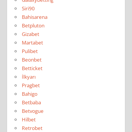
Siri90
Bahisarena
Betpluton
Gizabet
Martabet
Pulibet
Beonbet
Betticket
İlkyarı
Pragbet
Bahigo
Betbaba
Betvogue
Hilbet
Retrobet