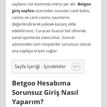
sayfanın üst kısmında menü yer alır.
Betgoo
giriş sayfası
üzerinden sunulan canlı bahis,
casino ve canlı casino oyunlarını
değerlendirerek yüksek kazanç elde
edebilirsiniz. Curacao lisanslı bet ofisinde
sanal sporlarda mevcuttur. Güncel
adresinden tüm müşteriler sorunsuz olarak
ana sayfaya erişim sağlar.
Sayfa İçeriği - İçindekiler
Betgoo Hesabıma
Sorunsuz Giriş Nasıl
Yaparım?