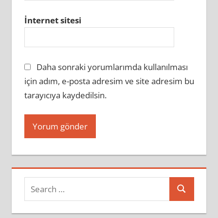
İnternet sitesi
Daha sonraki yorumlarımda kullanılması
için adım, e-posta adresim ve site adresim bu
tarayıcıya kaydedilsin.
Search
Search
for: