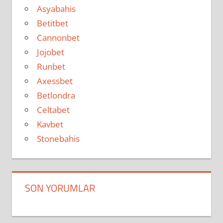
Asyabahis
Betitbet
Cannonbet
Jojobet
Runbet
Axessbet
Betlondra
Celtabet
Kavbet
Stonebahis
SON YORUMLAR