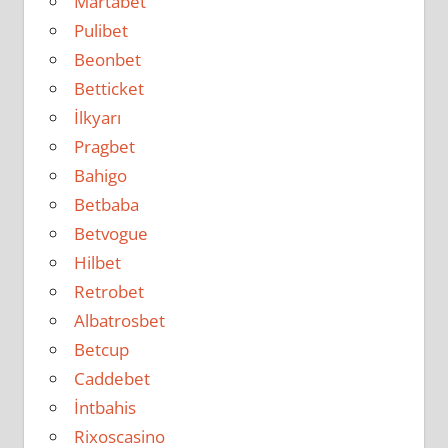
Martabet
Pulibet
Beonbet
Betticket
İlkyarı
Pragbet
Bahigo
Betbaba
Betvogue
Hilbet
Retrobet
Albatrosbet
Betcup
Caddebet
İntbahis
Rixoscasino