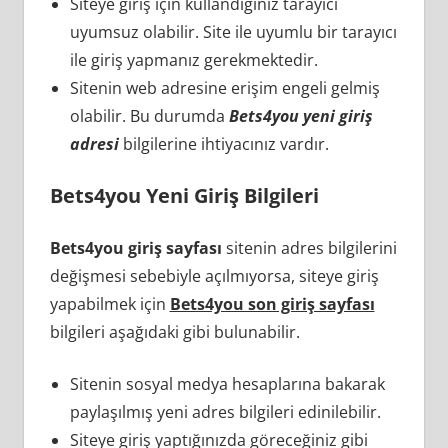
Siteye giriş için kullandığınız tarayıcı
uyumsuz olabilir. Site ile uyumlu bir tarayıcı
ile giriş yapmanız gerekmektedir.
Sitenin web adresine erişim engeli gelmiş
olabilir. Bu durumda
Bets4you yeni giriş
adresi
bilgilerine ihtiyacınız vardır.
Bets4you Yeni Giriş Bilgileri
Bets4you giriş sayfası
sitenin adres bilgilerini
değişmesi sebebiyle açılmıyorsa, siteye giriş
yapabilmek için
Bets4you son giriş sayfası
bilgileri aşağıdaki gibi bulunabilir.
Sitenin sosyal medya hesaplarına bakarak
paylaşılmış yeni adres bilgileri edinilebilir.
Siteye giriş yaptığınızda göreceğiniz gibi