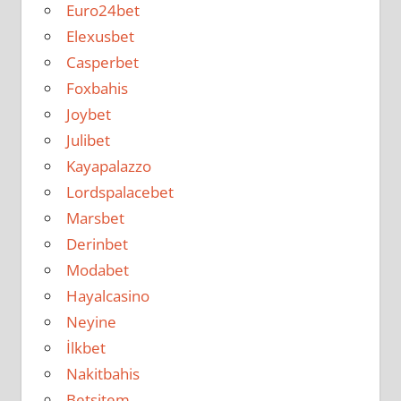
Euro24bet
Elexusbet
Casperbet
Foxbahis
Joybet
Julibet
Kayapalazzo
Lordspalacebet
Marsbet
Derinbet
Modabet
Hayalcasino
Neyine
İlkbet
Nakitbahis
Betsitem