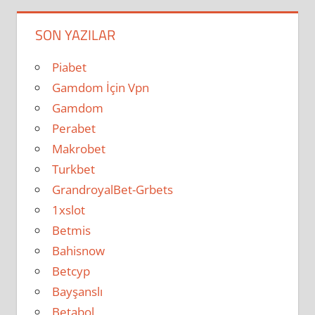
SON YAZILAR
Piabet
Gamdom İçin Vpn
Gamdom
Perabet
Makrobet
Turkbet
GrandroyalBet-Grbets
1xslot
Betmis
Bahisnow
Betcyp
Bayşanslı
Betabol