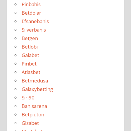
Pinbahis
Betdolar
Efsanebahis
Silverbahis
Betgen
Betlobi
Galabet
Piribet
Atlasbet
Betmedusa
Galaxybetting
Siri90
Bahisarena
Betpluton
Gizabet