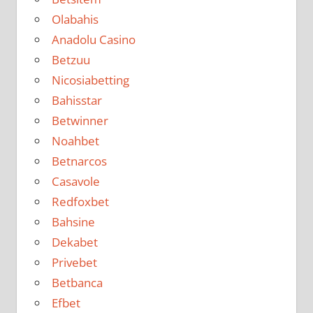
Olabahis
Anadolu Casino
Betzuu
Nicosiabetting
Bahisstar
Betwinner
Noahbet
Betnarcos
Casavole
Redfoxbet
Bahsine
Dekabet
Privebet
Betbanca
Efbet