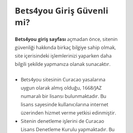
Bets4you Giriş Güvenli
mi?
Bets4you giriş sayfası
açmadan önce, sitenin
güvenliği hakkında birkaç bilgiye sahip olmak,
site içerisindeki işlemlerinizi yaparken daha
bilgili şekilde yapmanıza olanak sunacaktır.
Bets4you sitesinin Curacao yasalarına
uygun olarak almış olduğu, 1668/JAZ
numaralı bir lisansı bulunmaktadır. Bu
lisans sayesinde kullanıcılarına internet
üzerinden hizmet verme yetkisi edinmiştir.
Sitenin denetleme işlerini de Curacao
Lisans Denetleme Kurulu yapmaktadır. Bu