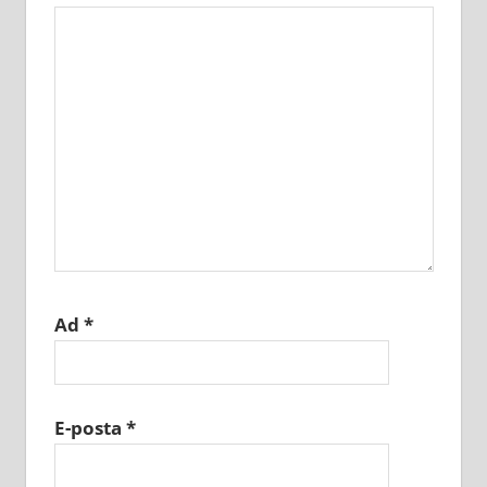
Ad
*
E-posta
*