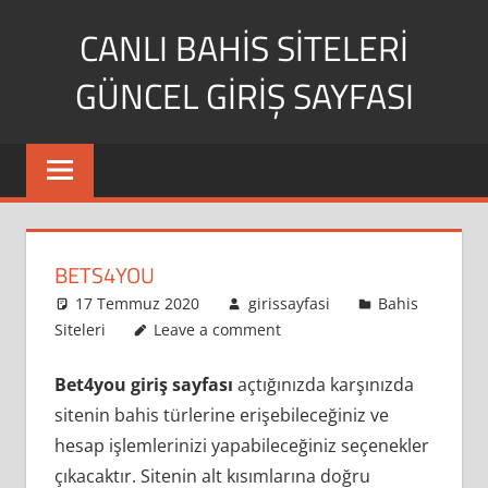
Skip
CANLI BAHIS SITELERI
to
content
GÜNCEL GIRIŞ SAYFASI
Canlı
Bahis
Sitelerinin
Güncel
Giriş
BETS4YOU
Sayfası
17 Temmuz 2020
girissayfasi
Bahis
Adreslerine
Siteleri
Leave a comment
Sitemizden
Kolayca
Bet4you giriş sayfası
açtığınızda karşınızda
Ulaşabilirsiniz.
sitenin bahis türlerine erişebileceğiniz ve
hesap işlemlerinizi yapabileceğiniz seçenekler
çıkacaktır. Sitenin alt kısımlarına doğru