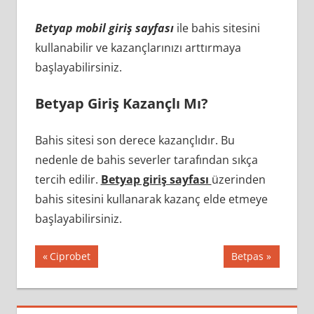
Betyap mobil giriş sayfası
ile bahis sitesini
kullanabilir ve kazançlarınızı arttırmaya
başlayabilirsiniz.
Betyap Giriş Kazançlı Mı?
Bahis sitesi son derece kazançlıdır. Bu
nedenle de bahis severler tarafından sıkça
tercih edilir.
Betyap giriş sayfası
üzerinden
bahis sitesini kullanarak kazanç elde etmeye
başlayabilirsiniz.
Yazı
Previous
Next
Ciprobet
Betpas
Post:
Post:
gezinmesi