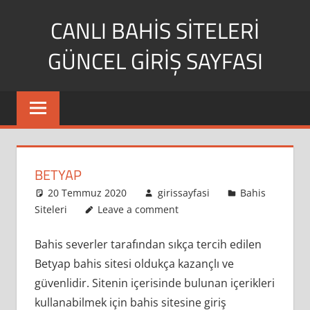
Skip
CANLI BAHIS SITELERI
to
content
GÜNCEL GIRIŞ SAYFASI
Canlı
Bahis
Sitelerinin
Güncel
Giriş
BETYAP
Sayfası
20 Temmuz 2020
girissayfasi
Bahis
Adreslerine
Siteleri
Leave a comment
Sitemizden
Kolayca
Bahis severler tarafından sıkça tercih edilen
Ulaşabilirsiniz.
Betyap bahis sitesi oldukça kazançlı ve
güvenlidir. Sitenin içerisinde bulunan içerikleri
kullanabilmek için bahis sitesine giriş