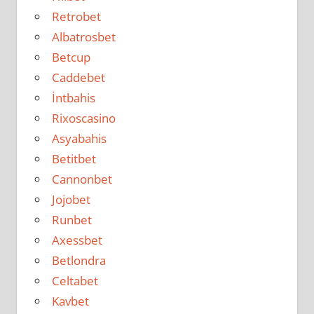
Retrobet
Albatrosbet
Betcup
Caddebet
İntbahis
Rixoscasino
Asyabahis
Betitbet
Cannonbet
Jojobet
Runbet
Axessbet
Betlondra
Celtabet
Kavbet