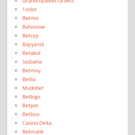
GrandroyalBet-Grbets
1xslot
Betmis
Bahisnow
Betcyp
Bayşanslı
Betabol
İsisbahis
Betmoy
Betlio
Mudobet
Betbigo
Betpot
Betboo
Casino Delta
Betmatik