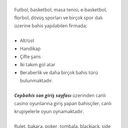
Futbol, basketbol, masa tenisi, e-basketbol,
florbol, dövüş sporları ve birçok spor dalı
üzerine bahis yapılabilen firmada;
Alt/üst
Handikap
Çifte şans
İki takım gol atar
Beraberlik ve daha birçok bahis türü
bulunmaktadır.
Cepbahis son giriş sayfası
üzerinden canlı
casino oyunlarına giriş yapan bahisçiler, canlı
krupiyelerle oyun oynamaktadır.
Rulet, bakara, poker, tombala, blackjack, side