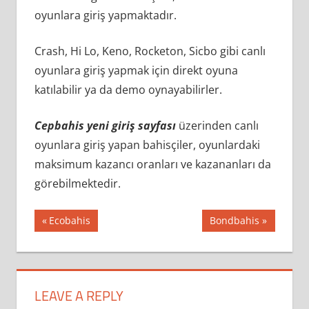
oyunlara giriş yapmaktadır.
Crash, Hi Lo, Keno, Rocketon, Sicbo gibi canlı
oyunlara giriş yapmak için direkt oyuna
katılabilir ya da demo oynayabilirler.
Cepbahis yeni giriş sayfası
üzerinden canlı
oyunlara giriş yapan bahisçiler, oyunlardaki
maksimum kazancı oranları ve kazananları da
görebilmektedir.
Yazı
Previous
Next
Ecobahis
Bondbahis
Post:
Post:
gezinmesi
LEAVE A REPLY