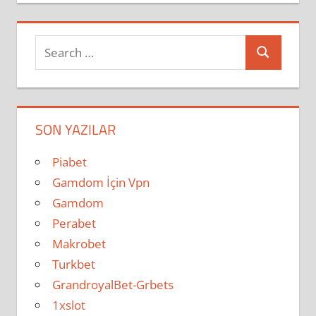
Search
Search
for:
SON YAZILAR
Piabet
Gamdom İçin Vpn
Gamdom
Perabet
Makrobet
Turkbet
GrandroyalBet-Grbets
1xslot