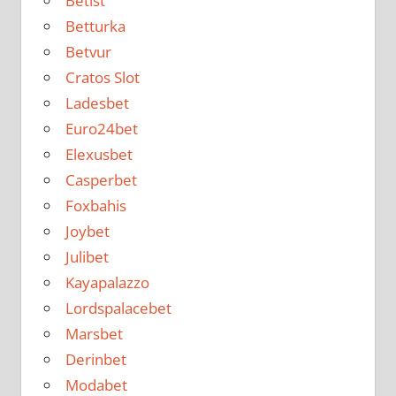
Betist
Betturka
Betvur
Cratos Slot
Ladesbet
Euro24bet
Elexusbet
Casperbet
Foxbahis
Joybet
Julibet
Kayapalazzo
Lordspalacebet
Marsbet
Derinbet
Modabet