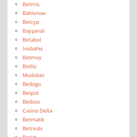
Betmis
Bahisnow
Betcyp
Bayşanslı
Betabol
İsisbahis
Betmoy
Betlio
Mudobet
Betbigo
Betpot
Betboo
Casino Delta
Betmatik
Betrealx