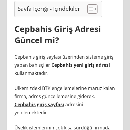
Sayfa İçeriği - İçindekiler
Cepbahis Giriş Adresi
Güncel mi?
Cepbahis giriş sayfası üzerinden sisteme giriş
yapan bahisçiler
Cepbahis yeni giriş adresi
kullanmaktadır.
Ülkemizdeki BTK engellemelerine maruz kalan
firma, adres güncellemesine giderek,
Cepbahis giriş sayfası
adresini
yenilemektedir.
Üyelik işlemlerinin çok kısa sürdüğü firmada