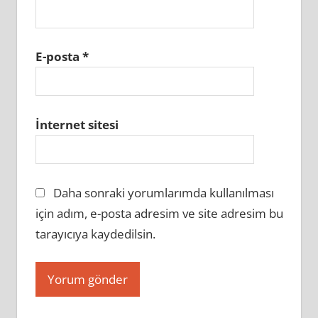
E-posta
*
İnternet sitesi
Daha sonraki yorumlarımda kullanılması
için adım, e-posta adresim ve site adresim bu
tarayıcıya kaydedilsin.