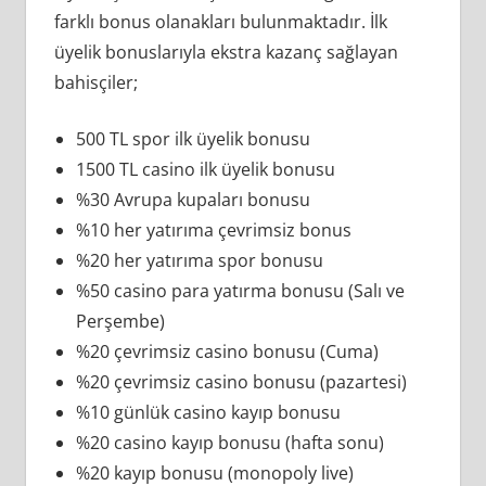
farklı bonus olanakları bulunmaktadır. İlk
üyelik bonuslarıyla ekstra kazanç sağlayan
bahisçiler;
500 TL spor ilk üyelik bonusu
1500 TL casino ilk üyelik bonusu
%30 Avrupa kupaları bonusu
%10 her yatırıma çevrimsiz bonus
%20 her yatırıma spor bonusu
%50 casino para yatırma bonusu (Salı ve
Perşembe)
%20 çevrimsiz casino bonusu (Cuma)
%20 çevrimsiz casino bonusu (pazartesi)
%10 günlük casino kayıp bonusu
%20 casino kayıp bonusu (hafta sonu)
%20 kayıp bonusu (monopoly live)