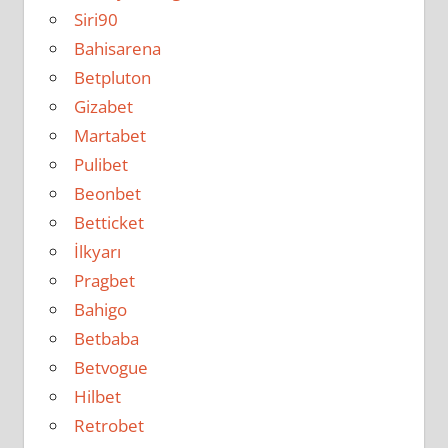
Siri90
Bahisarena
Betpluton
Gizabet
Martabet
Pulibet
Beonbet
Betticket
İlkyarı
Pragbet
Bahigo
Betbaba
Betvogue
Hilbet
Retrobet