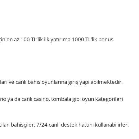
en az 100 TL’lik ilk yatırıma 1000 TL’lik bonus
rı ve canlı bahis oyunlarına giriş yapılabilmektedir.
no ya da canlı casino, tombala gibi oyun kategorileri
an bahisçiler, 7/24 canlı destek hattını kullanabilirler.