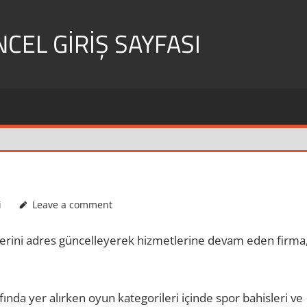
NCEL GIRIŞ SAYFASI
i
Leave a comment
erini adres güncelleyerek hizmetlerine devam eden firma
afında yer alırken oyun kategorileri içinde spor bahisleri ve