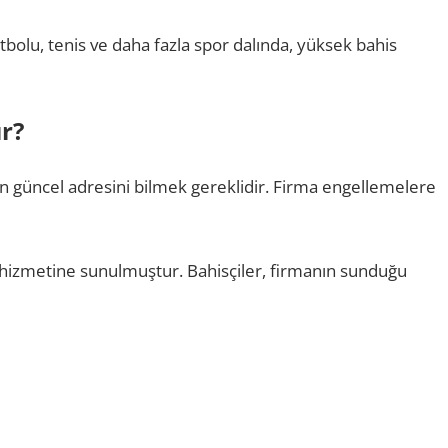
tbolu, tenis ve daha fazla spor dalında, yüksek bahis
ır?
anın güncel adresini bilmek gereklidir. Firma engellemelere
 hizmetine sunulmuştur. Bahisçiler, firmanın sunduğu