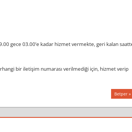
09.00 gece 03.00’e kadar hizmet vermekte, geri kalan saatt
angi bir iletişim numarası verilmediği için, hizmet verip
Next
Betper
Post: