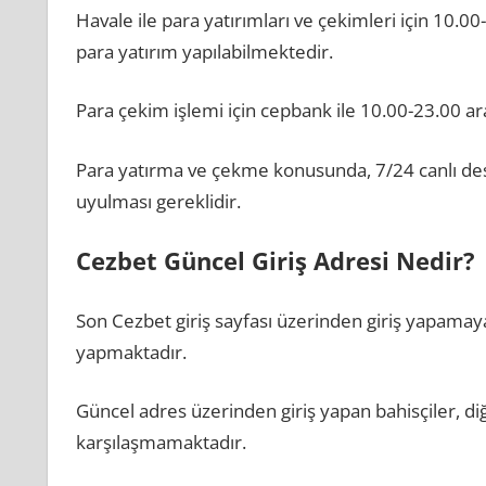
Havale ile para yatırımları ve çekimleri için 10.00
para yatırım yapılabilmektedir.
Para çekim işlemi için cepbank ile 10.00-23.00 ar
Para yatırma ve çekme konusunda, 7/24 canlı dest
uyulması gereklidir.
Cezbet Güncel Giriş Adresi Nedir?
Son Cezbet giriş sayfası üzerinden giriş yapamay
yapmaktadır.
Güncel adres üzerinden giriş yapan bahisçiler, di
karşılaşmamaktadır.