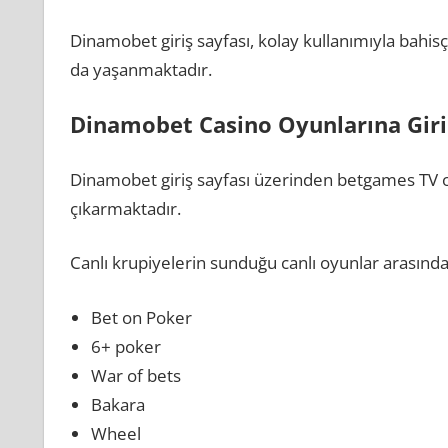
Dinamobet giriş sayfası, kolay kullanımıyla bahis
da yaşanmaktadır.
Dinamobet Casino Oyunlarına Giriş
Dinamobet giriş sayfası üzerinden betgames TV oyu
çıkarmaktadır.
Canlı krupiyelerin sunduğu canlı oyunlar arasında
Bet on Poker
6+ poker
War of bets
Bakara
Wheel