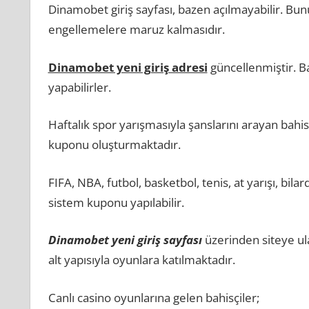
Dinamobet giriş sayfası, bazen açılmayabilir. Bu
engellemelere maruz kalmasıdır.
Dinamobet yeni giriş adresi
güncellenmiştir. Ba
yapabilirler.
Haftalık spor yarışmasıyla şanslarını arayan bahis
kuponu oluşturmaktadır.
FIFA, NBA, futbol, basketbol, tenis, at yarışı, bil
sistem kuponu yapılabilir.
Dinamobet yeni giriş sayfası
üzerinden siteye ula
alt yapısıyla oyunlara katılmaktadır.
Canlı casino oyunlarına gelen bahisçiler;