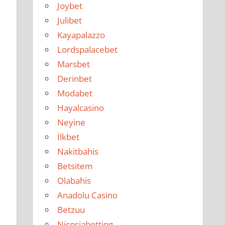
Joybet
Julibet
Kayapalazzo
Lordspalacebet
Marsbet
Derinbet
Modabet
Hayalcasino
Neyine
İlkbet
Nakitbahis
Betsitem
Olabahis
Anadolu Casino
Betzuu
Nicosiabetting