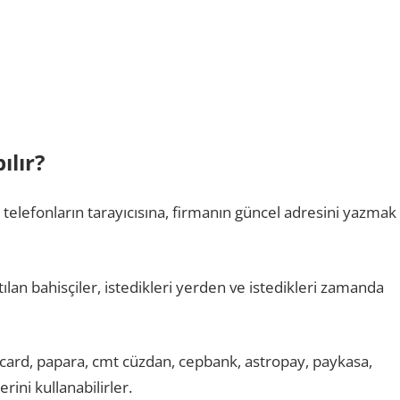
ılır?
 telefonların tarayıcısına, firmanın güncel adresini yazmak
ılan bahisçiler, istedikleri yerden ve istedikleri zamanda
rcard, papara, cmt cüzdan, cepbank, astropay, paykasa,
ini kullanabilirler.