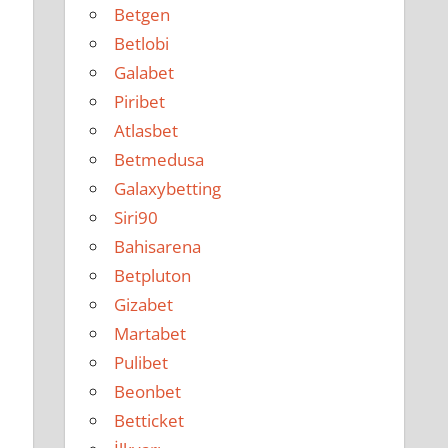
Betgen
Betlobi
Galabet
Piribet
Atlasbet
Betmedusa
Galaxybetting
Siri90
Bahisarena
Betpluton
Gizabet
Martabet
Pulibet
Beonbet
Betticket