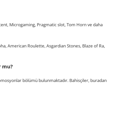
etent, Microgaming, Pragmatic slot, Tom Horn ve daha
oha, American Roulette, Asgardian Stones, Blaze of Ra,
r mu?
romosyonlar bölümü bulunmaktadır. Bahisçiler, buradan