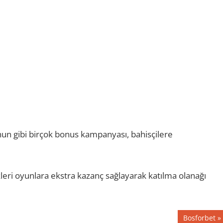
un gibi birçok bonus kampanyası, bahisçilere
ikleri oyunlara ekstra kazanç sağlayarak katılma olanağı
Next
Bosforbet