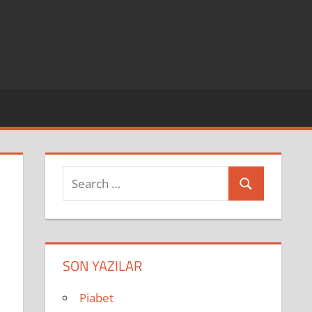
Search
Search
for:
SON YAZILAR
Piabet