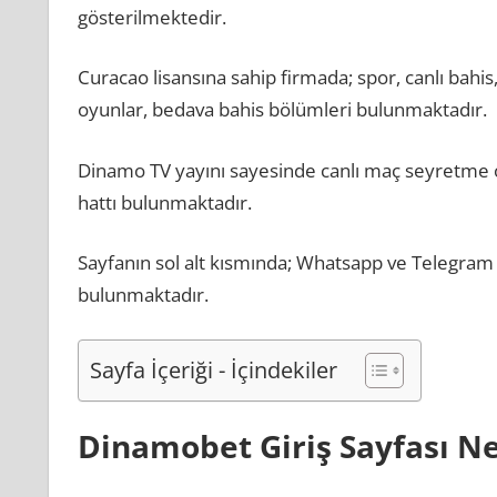
gösterilmektedir.
Curacao lisansına sahip firmada; spor, canlı bahis, 
oyunlar, bedava bahis bölümleri bulunmaktadır.
Dinamo TV yayını sayesinde canlı maç seyretme o
hattı bulunmaktadır.
Sayfanın sol alt kısmında; Whatsapp ve Telegram h
bulunmaktadır.
Sayfa İçeriği - İçindekiler
Dinamobet Giriş Sayfası N