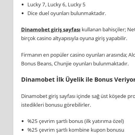
Lucky 7, Lucky 6, Lucky 5
Dice duel oyunları bulunmaktadır.
Dinamobet giriş sayfası
kullanan bahisçiler; N
birçok casino altyapısıyla oyuna giriş yapabilir.
Firmanın en popüler casino oyunları arasında; Al
Bonus Beans, Chunjie oyunları bulunmaktadır.
Dinamobet İlk Üyelik ile Bonus Veriyo
Dinamobet giriş sayfası içinde sağ üst köşede p
istedikleri bonusu görebilirler.
%25 çevrim şartlı bonus (ilk yatırıma özel)
%25 çevrim şartlı kombine kupon bonusu