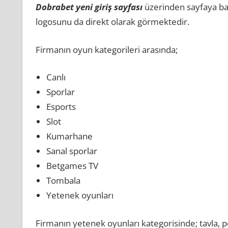
Dobrabet yeni giriş sayfası
üzerinden sayfaya bağ
logosunu da direkt olarak görmektedir.
Firmanın oyun kategorileri arasında;
Canlı
Sporlar
Esports
Slot
Kumarhane
Sanal sporlar
Betgames TV
Tombala
Yetenek oyunları
Firmanın yetenek oyunları kategorisinde; tavla, po