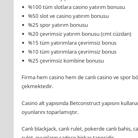
%100 tüm slotlara casino yatırım bonusu
%50 slot ve casino yatırım bonusu
%25 spor yatırım bonusu
%20 çevrimsiz yatırım bonusu (cmt cüzdan)
%15 tüm yatırımlara çevrimsiz bonus
%10 tüm yatırımlara çevrimsiz bonus
%25 çevrimsiz kombine bonusu
Firma hem casino hem de canlı casino ve spor bö
çekmektedir.
Casino alt yapısında Betconstruct yapısını kullanan
oyunlarını toparlamıştır.
Canlı blackjack, canlı rulet, pokerde canlı bahis, c
rulet, oyunların sadece birkaç tanesidir.