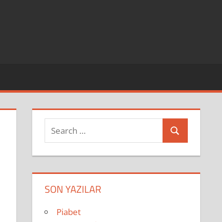
Search
Search
for:
SON YAZILAR
Piabet