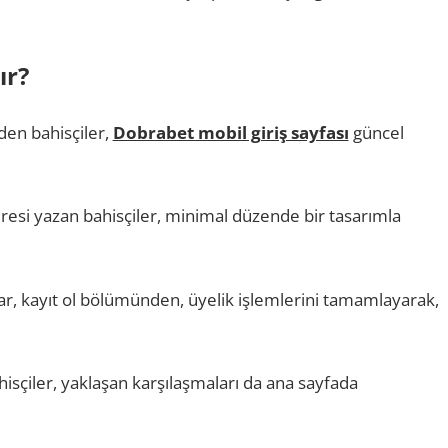
ır?
eden bahisçiler,
Dobrabet mobil giriş sayfası
güncel
dresi yazan bahisçiler, minimal düzende bir tasarımla
aklar, kayıt ol bölümünden, üyelik işlemlerini tamamlayarak,
hisçiler, yaklaşan karşılaşmaları da ana sayfada