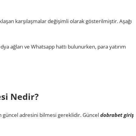
aşan karşılaşmalar değişimli olarak gösterilmiştir. Aşağı
dya ağları ve Whatsapp hattı bulunurken, para yatırım
si Nedir?
en güncel adresini bilmesi gereklidir. Güncel
dobrabet giriş