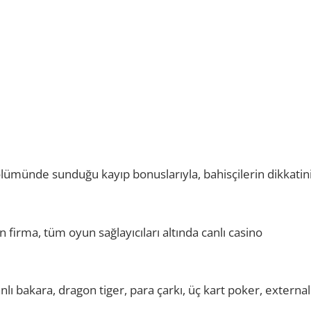
lümünde sunduğu kayıp bonuslarıyla, bahisçilerin dikkatin
 firma, tüm oyun sağlayıcıları altında canlı casino
anlı bakara, dragon tiger, para çarkı, üç kart poker, external