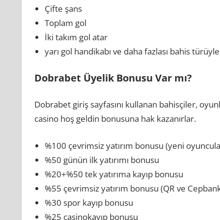
Çifte şans
Toplam gol
İki takım gol atar
yarı gol handikabı ve daha fazlası bahis türüy
Dobrabet Üyelik Bonusu Var mı?
Dobrabet giriş sayfasını kullanan bahisçiler, oy
casino hoş geldin bonusuna hak kazanırlar.
%100 çevrimsiz yatırım bonusu (yeni oyuncula
%50 günün ilk yatırımı bonusu
%20+%50 tek yatırıma kayıp bonusu
%55 çevrimsiz yatırım bonusu (QR ve Cepbank
%30 spor kayıp bonusu
%25 casinokayıp bonusu