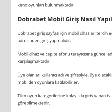
keno oyunları bulunmaktadır.
Dobrabet Mobil Giriş Nasıl Yapıl
Dobrabet giriş sayfası için mobil cihazları tercih 
adresinden giriş yapmalıdır.
Mobil cihaz ve cep telefonu tarayıcısına güncel a
karşılaşmaktadır.
Üye olanlar; kullanıcı adı ve şifresiyle, üye olac
mobilden oyunlara katılabilirler.
Tüm oyun kategorilerine kolaylıkla giriş yapan ba
görebilmektedir.