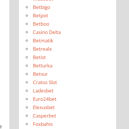
Betbigo
Betpot
Betboo
Casino Delta
Betmatik
Betrealx
Betist
Betturka
Betvur
Cratos Slot
Ladesbet
Euro24bet
Elexusbet
Casperbet
Foxbahis
e