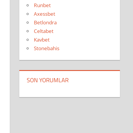
Runbet
Axessbet
Betlondra
Celtabet
Kavbet
Stonebahis
SON YORUMLAR