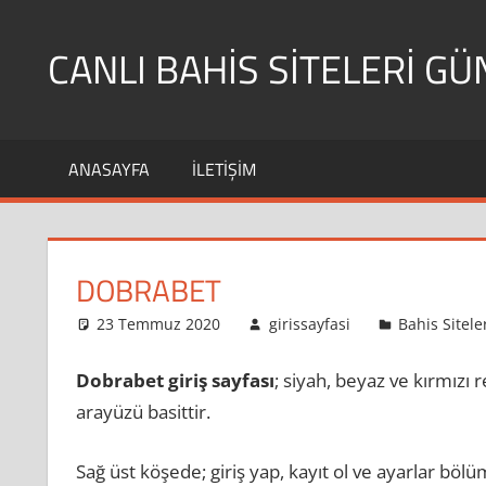
Skip
to
CANLI BAHIS SITELERI GÜ
content
Canlı
Bahis
ANASAYFA
İLETIŞIM
Sitelerinin
Güncel
Giriş
Sayfası
DOBRABET
Adreslerine
Sitemizden
23 Temmuz 2020
girissayfasi
Bahis Sitele
Kolayca
Ulaşabilirsiniz.
Dobrabet giriş sayfası
; siyah, beyaz ve kırmızı 
arayüzü basittir.
Sağ üst köşede; giriş yap, kayıt ol ve ayarlar böl