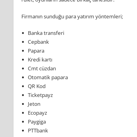
Firmanın sunduğu para yatırım yöntemleri;
Banka transferi
Cepbank
Papara
Kredi kartı
Cmt cüzdan
Otomatik papara
QR Kod
Ticketpayz
Jeton
Ecopayz
Paygiga
PTTbank