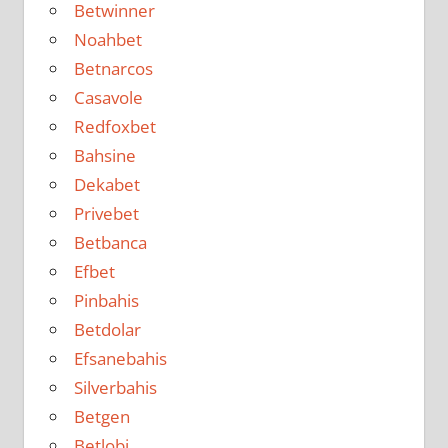
Betwinner
Noahbet
Betnarcos
Casavole
Redfoxbet
Bahsine
Dekabet
Privebet
Betbanca
Efbet
Pinbahis
Betdolar
Efsanebahis
Silverbahis
Betgen
Betlobi