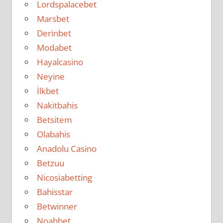
Lordspalacebet
Marsbet
Derinbet
Modabet
Hayalcasino
Neyine
İlkbet
Nakitbahis
Betsitem
Olabahis
Anadolu Casino
Betzuu
Nicosiabetting
Bahisstar
Betwinner
Noahbet