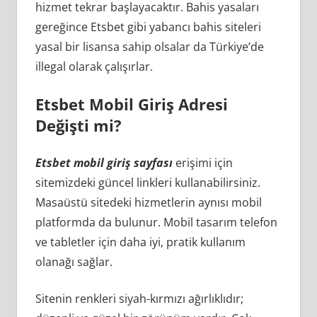
hizmet tekrar başlayacaktır. Bahis yasaları
gereğince Etsbet gibi yabancı bahis siteleri
yasal bir lisansa sahip olsalar da Türkiye’de
illegal olarak çalışırlar.
Etsbet Mobil Giriş Adresi
Değişti mi?
Etsbet mobil giriş sayfası
erişimi için
sitemizdeki güncel linkleri kullanabilirsiniz.
Masaüstü sitedeki hizmetlerin aynısı mobil
platformda da bulunur. Mobil tasarım telefon
ve tabletler için daha iyi, pratik kullanım
olanağı sağlar.
Sitenin renkleri siyah-kırmızı ağırlıklıdır;