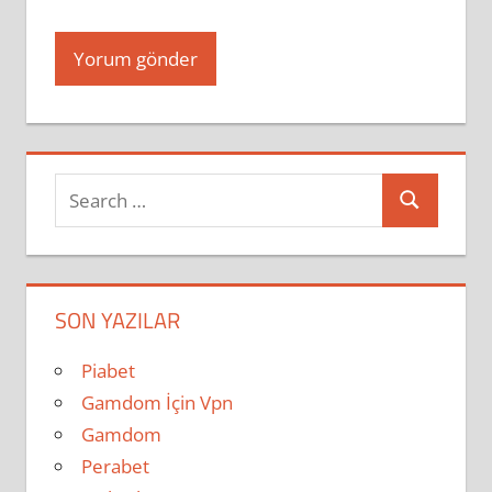
Search
Search
for:
SON YAZILAR
Piabet
Gamdom İçin Vpn
Gamdom
Perabet