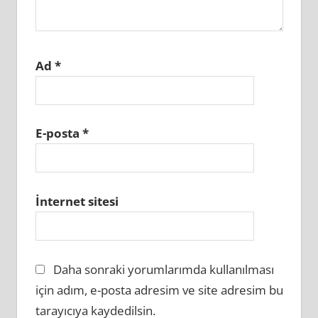
Ad
*
E-posta
*
İnternet sitesi
Daha sonraki yorumlarımda kullanılması
için adım, e-posta adresim ve site adresim bu
tarayıcıya kaydedilsin.