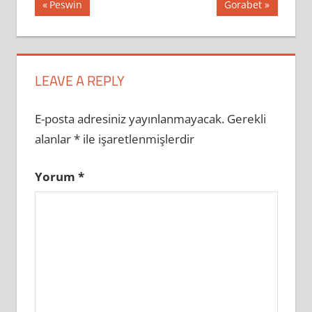
Yazı
Previous
Next
Peswin
Gorabet
Post:
Post:
gezinmesi
LEAVE A REPLY
E-posta adresiniz yayınlanmayacak.
Gerekli
alanlar
*
ile işaretlenmişlerdir
Yorum
*