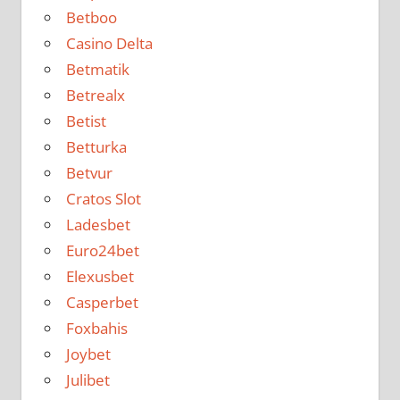
Betboo
Casino Delta
Betmatik
Betrealx
Betist
Betturka
Betvur
Cratos Slot
Ladesbet
Euro24bet
Elexusbet
Casperbet
Foxbahis
Joybet
Julibet