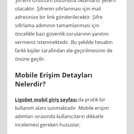
Şifremi Unuttum butonuna tıklamanız yeterli
olacaktır. Şifrenin sıfırlanması için mail
adresinize bir link gönderilecektir. Şifre
sıfırlama adımının tamamlanması için
öncelikle bazı güvenlik sorularının yanıtını
vermeniz istenmektedir. Bu şekilde hesabın
farklı kişiler tarafından ele geçirilmesinin de
önüne geçilir.
Mobile Erişim Detayları
Nelerdir?
Ligobet mobil giriş sayfası
da pratik bir
kullanım alanı sunmaktadır. Mobile erişim
adımları sırasında kullanıcıların dikkatle
incelemesi gereken hususlar;