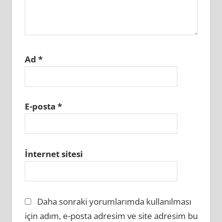
Ad
*
E-posta
*
İnternet sitesi
Daha sonraki yorumlarımda kullanılması
için adım, e-posta adresim ve site adresim bu