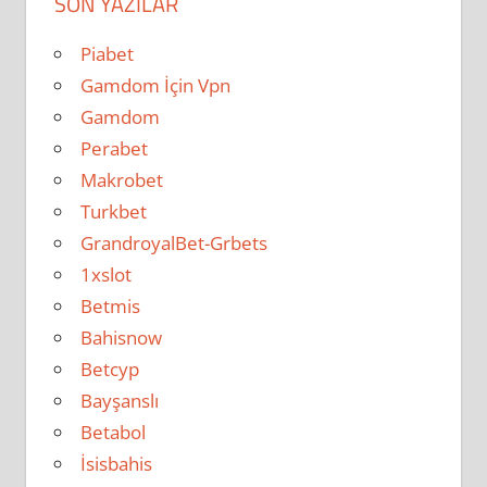
SON YAZILAR
Piabet
Gamdom İçin Vpn
Gamdom
Perabet
Makrobet
Turkbet
GrandroyalBet-Grbets
1xslot
Betmis
Bahisnow
Betcyp
Bayşanslı
Betabol
İsisbahis