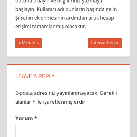
butona tıklayın ve bilgileriniz yazmaya
başlayın. Kullanıcı adı bunların başında gelir.
Şifrenin eklenmesinin ardından artık hesap
erişimi tamamlanmış olacaktır.
Yazı
Previous
Next
Mrbahis
İnterwetten
Post:
Post:
gezinmesi
LEAVE A REPLY
E-posta adresiniz yayınlanmayacak.
Gerekli
alanlar
*
ile işaretlenmişlerdir
Yorum
*