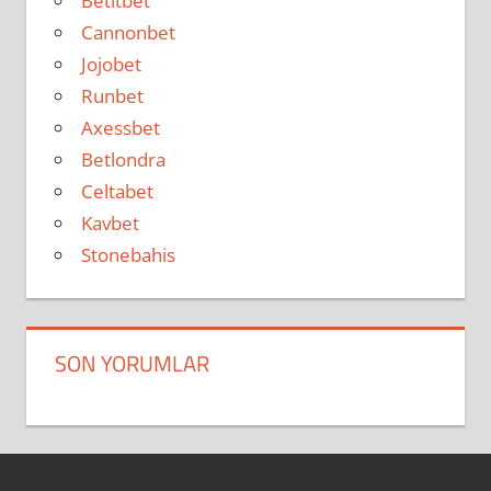
Betitbet
Cannonbet
Jojobet
Runbet
Axessbet
Betlondra
Celtabet
Kavbet
Stonebahis
SON YORUMLAR