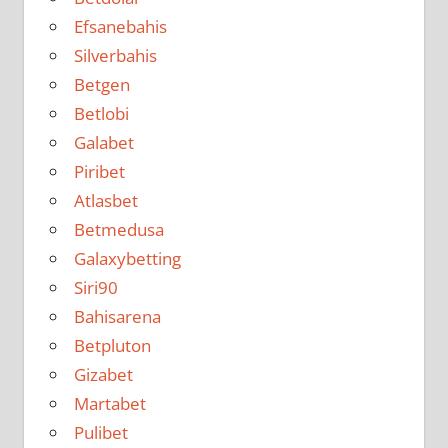
Efsanebahis
Silverbahis
Betgen
Betlobi
Galabet
Piribet
Atlasbet
Betmedusa
Galaxybetting
Siri90
Bahisarena
Betpluton
Gizabet
Martabet
Pulibet