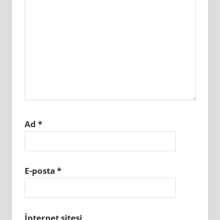
Ad
*
E-posta
*
İnternet sitesi