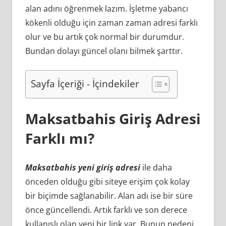
alan adını öğrenmek lazım. İşletme yabancı
kökenli olduğu için zaman zaman adresi farklı
olur ve bu artık çok normal bir durumdur.
Bundan dolayı güncel olanı bilmek şarttır.
Sayfa İçeriği - İçindekiler
Maksatbahis Giriş Adresi
Farklı mı?
Maksatbahis yeni giriş adresi
ile daha
önceden olduğu gibi siteye erişim çok kolay
bir biçimde sağlanabilir. Alan adı ise bir süre
önce güncellendi. Artık farklı ve son derece
kullanışlı olan yeni bir link var. Bunun nedeni