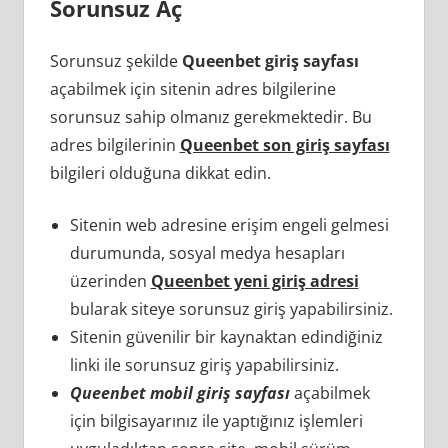
Sorunsuz Aç
Sorunsuz şekilde
Queenbet giriş sayfası
açabilmek için sitenin adres bilgilerine
sorunsuz sahip olmanız gerekmektedir. Bu
adres bilgilerinin
Queenbet son giriş sayfası
bilgileri olduğuna dikkat edin.
Sitenin web adresine erişim engeli gelmesi
durumunda, sosyal medya hesapları
üzerinden
Queenbet yeni giriş adresi
bularak siteye sorunsuz giriş yapabilirsiniz.
Sitenin güvenilir bir kaynaktan edindiğiniz
linki ile sorunsuz giriş yapabilirsiniz.
Queenbet mobil giriş sayfası
açabilmek
için bilgisayarınız ile yaptığınız işlemleri