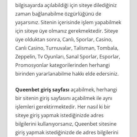
bilgisayarda açılabildiği için siteye dilediğiniz
zaman bağlanabilme özgürlüğünü de
yaşarsınız. Sitenin içerisinde işlem yapabilmek
için siteye üye olmanız gerekmektedir. Siteye
üye olduktan sonra, Canlı, Sporlar, Casino,
Canlı Casino, Turnuvalar, Talisman, Tombala,
Zeppelin, Tv Oyunları, Sanal Sporlar, Esporlar,
Promosyonlar kategorilerinden herhangi
birinden yararlanabilme hakkı elde edersiniz.
Queenbet giriş sayfası
açabilmek, herhangi
bir sitenin giriş sayfasını açabilmek ile aynı
işlemleri gerektirmektedir. Her nasıl ki bir
siteye giriş yapmak istediğinizde adres
bilgilerini kullanıyorsanız, Queenbet sitesine
giriş yapmak istediğinizde de adres bilgilerini