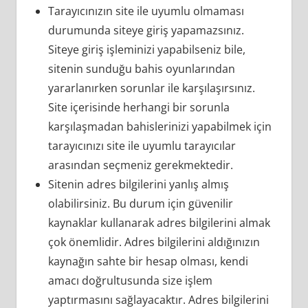
Tarayıcınızın site ile uyumlu olmaması
durumunda siteye giriş yapamazsınız.
Siteye giriş işleminizi yapabilseniz bile,
sitenin sunduğu bahis oyunlarından
yararlanırken sorunlar ile karşılaşırsınız.
Site içerisinde herhangi bir sorunla
karşılaşmadan bahislerinizi yapabilmek için
tarayıcınızı site ile uyumlu tarayıcılar
arasından seçmeniz gerekmektedir.
Sitenin adres bilgilerini yanlış almış
olabilirsiniz. Bu durum için güvenilir
kaynaklar kullanarak adres bilgilerini almak
çok önemlidir. Adres bilgilerini aldığınızın
kaynağın sahte bir hesap olması, kendi
amacı doğrultusunda size işlem
yaptırmasını sağlayacaktır. Adres bilgilerini