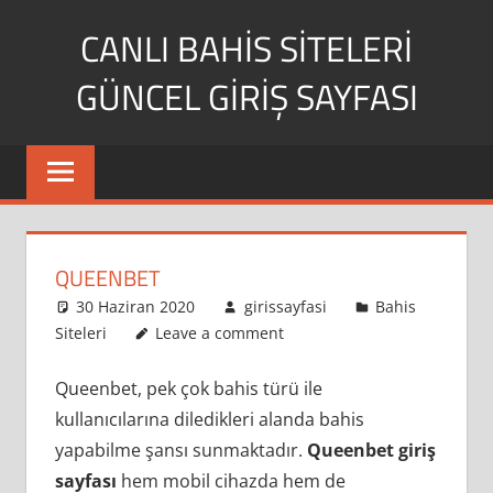
Skip
CANLI BAHIS SITELERI
to
content
GÜNCEL GIRIŞ SAYFASI
Canlı
Bahis
Sitelerinin
Güncel
Giriş
QUEENBET
Sayfası
30 Haziran 2020
girissayfasi
Bahis
Adreslerine
Siteleri
Leave a comment
Sitemizden
Kolayca
Queenbet, pek çok bahis türü ile
Ulaşabilirsiniz.
kullanıcılarına diledikleri alanda bahis
yapabilme şansı sunmaktadır.
Queenbet giriş
sayfası
hem mobil cihazda hem de