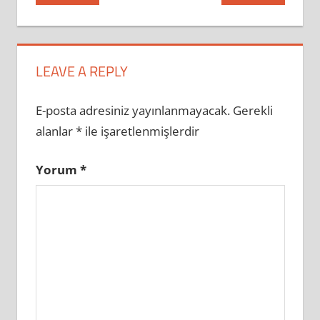
Post:
Post:
gezinmesi
LEAVE A REPLY
E-posta adresiniz yayınlanmayacak.
Gerekli
alanlar
*
ile işaretlenmişlerdir
Yorum
*