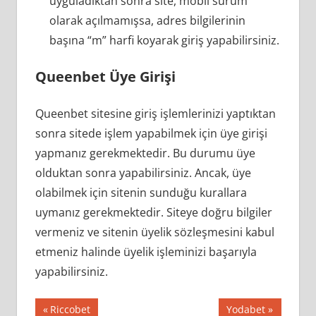
uyguladıktan sonra site, mobil sürüm
olarak açılmamışsa, adres bilgilerinin
başına “m” harfi koyarak giriş yapabilirsiniz.
Queenbet Üye Girişi
Queenbet sitesine giriş işlemlerinizi yaptıktan
sonra sitede işlem yapabilmek için üye girişi
yapmanız gerekmektedir. Bu durumu üye
olduktan sonra yapabilirsiniz. Ancak, üye
olabilmek için sitenin sunduğu kurallara
uymanız gerekmektedir. Siteye doğru bilgiler
vermeniz ve sitenin üyelik sözleşmesini kabul
etmeniz halinde üyelik işleminizi başarıyla
yapabilirsiniz.
Yazı
Previous
Next
Riccobet
Yodabet