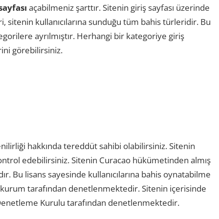
sayfası
açabilmeniz şarttır. Sitenin giriş sayfası üzerinde
i, sitenin kullanıcılarına sunduğu tüm bahis türleridir. Bu
tegorilere ayrılmıştır. Herhangi bir kategoriye giriş
ni görebilirsiniz.
irliği hakkında tereddüt sahibi olabilirsiniz. Sitenin
i kontrol edebilirsiniz. Sitenin Curacao hükümetinden almış
r. Bu lisans sayesinde kullanıcılarına bahis oynatabilme
ğı kurum tarafından denetlenmektedir. Sitenin içerisinde
s Denetleme Kurulu tarafından denetlenmektedir.