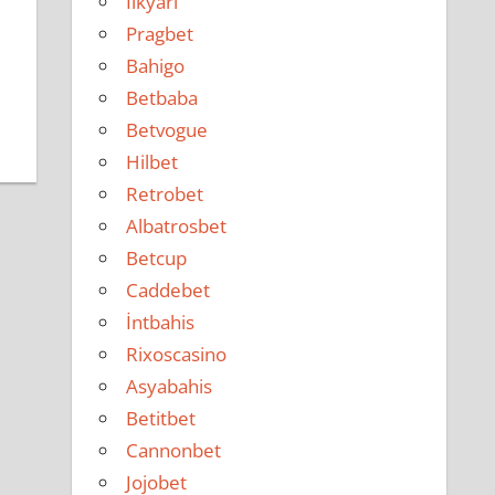
İlkyarı
Pragbet
Bahigo
Betbaba
Betvogue
Hilbet
Retrobet
Albatrosbet
Betcup
Caddebet
İntbahis
Rixoscasino
Asyabahis
Betitbet
Cannonbet
Jojobet