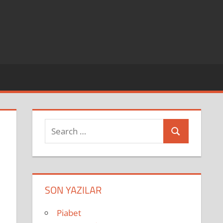
Search
Search
for:
SON YAZILAR
Piabet