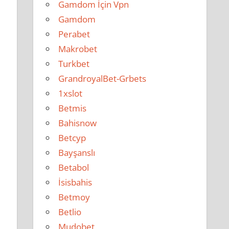
Gamdom İçin Vpn
Gamdom
Perabet
Makrobet
Turkbet
GrandroyalBet-Grbets
1xslot
Betmis
Bahisnow
Betcyp
Bayşanslı
Betabol
İsisbahis
Betmoy
Betlio
Mudobet