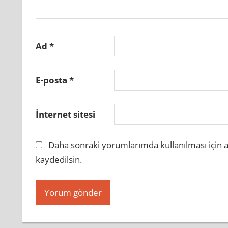
Ad
*
E-posta
*
İnternet sitesi
Daha sonraki yorumlarımda kullanılması için a
kaydedilsin.