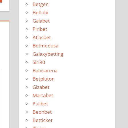
Betgen
Betlobi
Galabet
Piribet
Atlasbet
Betmedusa
Galaxybetting
Siri90
Bahisarena
Betpluton
Gizabet
Martabet
Pulibet
Beonbet
Betticket