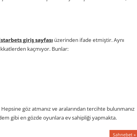
tarbets giriş sayfası
üzerinden ifade etmiştir. Aynı
ikkatlerden kaçmıyor. Bunlar:
. Hepsine göz atmanız ve aralarından tercihte bulunmanız
ldem gibi en gözde oyunlara ev sahipliği yapmakta.
Next
Sahnebet