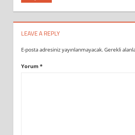
Post:
gezinmesi
LEAVE A REPLY
E-posta adresiniz yayınlanmayacak.
Gerekli alanl
Yorum
*