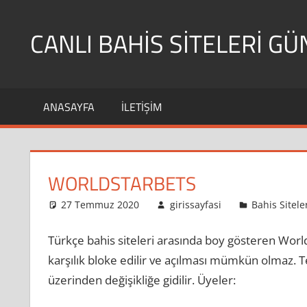
Skip
to
CANLI BAHIS SITELERI GÜ
content
Canlı
Bahis
ANASAYFA
İLETIŞIM
Sitelerinin
Güncel
Giriş
Sayfası
WORLDSTARBETS
Adreslerine
Sitemizden
27 Temmuz 2020
girissayfasi
Bahis Sitele
Kolayca
Ulaşabilirsiniz.
Türkçe bahis siteleri arasında boy gösteren Wor
karşılık bloke edilir ve açılması mümkün olmaz. T
üzerinden değişikliğe gidilir. Üyeler: