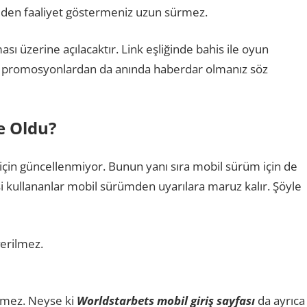
niden faaliyet göstermeniz uzun sürmez.
ması üzerine açılacaktır. Link eşliğinde bahis ile oyun
yeni promosyonlardan da anında haberdar olmanız söz
e Oldu?
çin güncellenmiyor. Bunun yanı sıra mobil sürüm için de
i kullananlar mobil sürümden uyarılara maruz kalır. Şöyle
verilmez.
ürmez. Neyse ki
Worldstarbets mobil giriş sayfası
da ayrıca