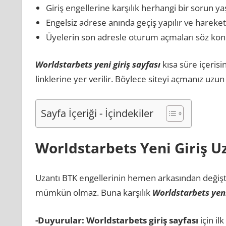
Giriş engellerine karşılık herhangi bir sorun y
Engelsiz adrese anında geçiş yapılır ve harekete
Üyelerin son adresle oturum açmaları söz ko
Worldstarbets yeni giriş sayfası
kısa süre içeris
linklerine yer verilir. Böylece siteyi açmanız uzu
Sayfa İçeriği - İçindekiler
Worldstarbets Yeni Giriş U
Uzantı BTK engellerinin hemen arkasından değişti
mümkün olmaz. Buna karşılık
Worldstarbets yeni
-Duyurular: Worldstarbets giriş sayfası
için il