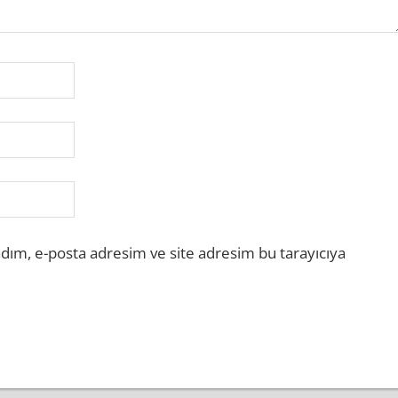
dım, e-posta adresim ve site adresim bu tarayıcıya