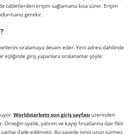
de tabletlerden erişim sağlamanız kısa sürer. Erişim
undurmanız gerekir.
r?
tlerini sıralamaya devam eder. Yeni adresi dahilinde
eşliğinde giriş yapanlara sıralananlar şöyle:
luyor.
Worldstarbets son giriş sayfası
üzerinden
 Örneğin üyelik, yatırım ve kayıp fırsatlarına dair fikir
şartlar ifade edilmiştir. Bu sayede işiniz uzun sürmez,